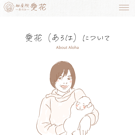
愛
花
（
あ
ろ
は
）
に
つ
い
て
About Aloha