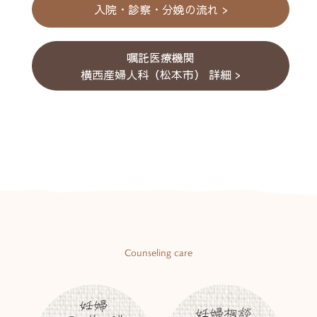
入院・診察・分娩の流れ >
嘱託医療機関
横西産婦人科（松本市） 詳細 >
Counseling care
妊婦
妊婦相談