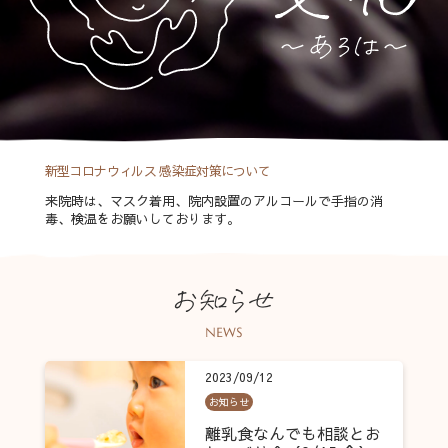
新型コロナウィルス
感染症対策について
来院時は、マスク着用、院内設置のアルコールで手指の消
毒、検温をお願いしております。
お
知
ら
せ
NEWS
2023/09/12
お知らせ
離乳食なんでも相談とお